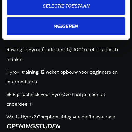
Farmers Carry (onderdeel 6): 200 meter efficiënt
SELECTIE TOESTAAN
lopen
WEIGEREN
Burpee Broad Jumps (onderdeel 4): 80 meter slim
overleven
Rowing in Hyrox (onderdeel 5): 1000 meter tactisch
indelen
Hyrox-training: 12 weken opbouw voor beginners en
intermediates
SkiErg techniek voor Hyrox: zo haal je meer uit
onderdeel 1
Wat is Hyrox? Complete uitleg van de fitness-race
OPENINGSTIJDEN