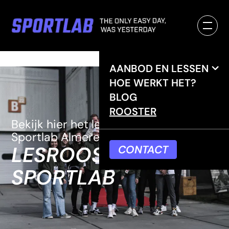
AANBOD EN LESSEN
HOE WERKT HET?
BLOG
ROOSTER
Bekijk hier het lesrooster van
Sportlab Almere.
LESROOSTER
CONTACT
SPORTLAB