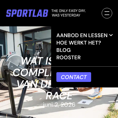
AANBOD EN LESSEN
HOE WERKT HET?
BLOG
WAT IS HYROX?
ROOSTER
COMPLETE UITLEG
CONTACT
VAN DE FITNESS-
RACE
juni 2, 2026