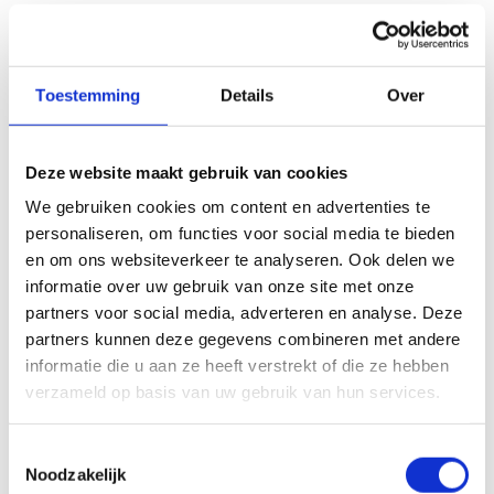
sterke positie, slim verplaatsen van
lichaamsgewicht en een ritme waarin
je de slee stap voor stap laat bewegen.
Toestemming
Details
Over
Juist onder vermoeidheid blijkt dat
veel efficiënter dan “hard rukken”.
Deze website maakt gebruik van cookies
We gebruiken cookies om content en advertenties te
BURPEE BROAD JUMPS
personaliseren, om functies voor social media te bieden
Burpee Broad Jumps combineren een
en om ons websiteverkeer te analyseren. Ook delen we
informatie over uw gebruik van onze site met onze
burpee met een sprong naar voren.
partners voor social media, adverteren en analyse. Deze
Het is een onderdeel dat veel sporters
partners kunnen deze gegevens combineren met andere
mentaal zwaar vinden, omdat het
informatie die u aan ze heeft verstrekt of die ze hebben
verzameld op basis van uw gebruik van hun services.
ritmisch en herhalend is en snel benen
en ademhaling belast. Je merkt hier
Toestemmingsselectie
direct of je tempo en techniek onder
Noodzakelijk